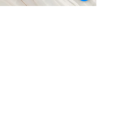
Vision
Das ist ein Textabschnitt. Klicke auf
„Text bearbeiten“ oder doppelklicke
auf das Textfeld, um den Inhalt
individuell anzupassen. Füge alle
Informationen hinzu, die für
Besucher relevant sind.